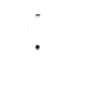
－
●
●