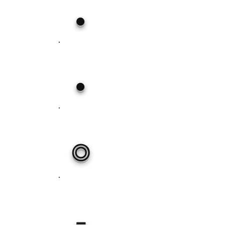
●
●
◎
－