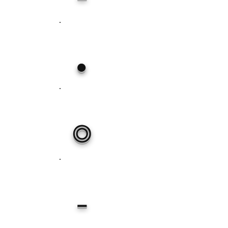
●
◎
－