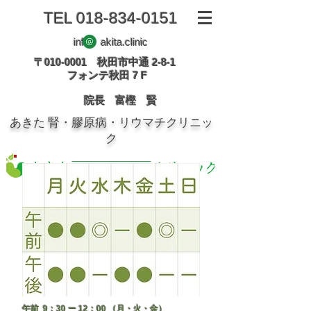
TEL
018-834-0151
info akita.clinic
〒010-0001 秋田市中通 2-8-1
フォンテ秋田 7 F
院長 富樫 賢
あきた 腎・膠原病・リウマチクリニッ
ク
午前 9：30 ー 12：00 （月・火・金）