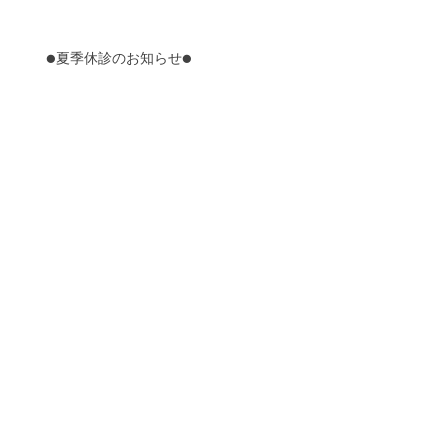
●夏季休診のお知らせ●
☆３月４月休診のお知らせ☆
☆年末年始の休診のお知らせ☆
※11/12変更あり※臨時休診のお知らせ
■9月の休診のお知らせ■